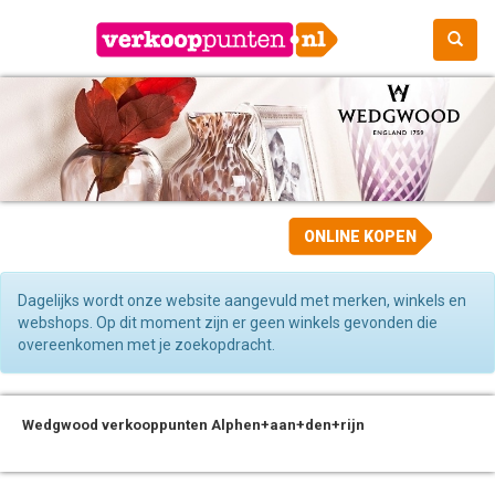
ONLINE KOPEN
Dagelijks wordt onze website aangevuld met merken, winkels en
webshops. Op dit moment zijn er geen winkels gevonden die
overeenkomen met je zoekopdracht.
Wedgwood verkooppunten Alphen+aan+den+rijn