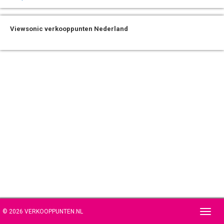
Viewsonic verkooppunten Nederland
© 2026 VERKOOPPUNTEN.NL
Toggl
navig