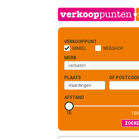
VERKOOPPUNT
WINKEL
WEBSHOP
MERK
PLAATS
OF POSTCOD
AFSTAND
10
5 KM
100
ZOEK