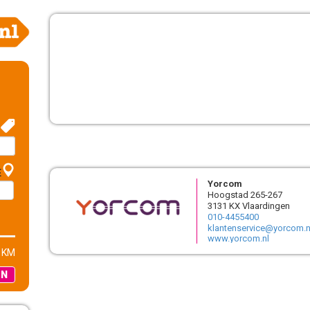
E
Yorcom
Hoogstad 265-267
3131 KX Vlaardingen
010-4455400
klantenservice@yorcom.n
www.yorcom.nl
 KM
EN