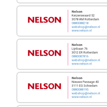
Nelson
Keizerswaard 52
3078 AM Rotterdam
0880088218
webshop@nelson.nl
www.nelson.nl
Nelson
Lijnbaan 76
3012 ER Rotterdam
0880087816
webshop@nelson.nl
www.nelson.nl
Nelson
Nieuwe Passage 40
3111 EG Schiedam
0880088195
webshop@nelson.nl
www.nelson.nl