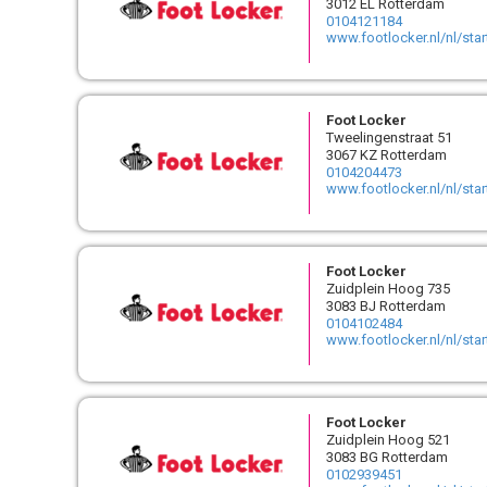
3012 EL Rotterdam
0104121184
www.footlocker.nl/nl/sta
Foot Locker
Tweelingenstraat 51
3067 KZ Rotterdam
0104204473
www.footlocker.nl/nl/sta
Foot Locker
Zuidplein Hoog 735
3083 BJ Rotterdam
0104102484
www.footlocker.nl/nl/sta
Foot Locker
Zuidplein Hoog 521
3083 BG Rotterdam
0102939451