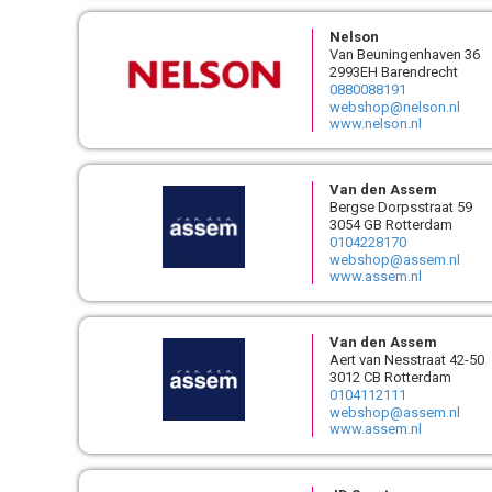
Nelson
Van Beuningenhaven 36
2993EH Barendrecht
0880088191
webshop@nelson.nl
www.nelson.nl
Van den Assem
Bergse Dorpsstraat 59
3054 GB Rotterdam
0104228170
webshop@assem.nl
www.assem.nl
Van den Assem
Aert van Nesstraat 42-50
3012 CB Rotterdam
0104112111
webshop@assem.nl
www.assem.nl