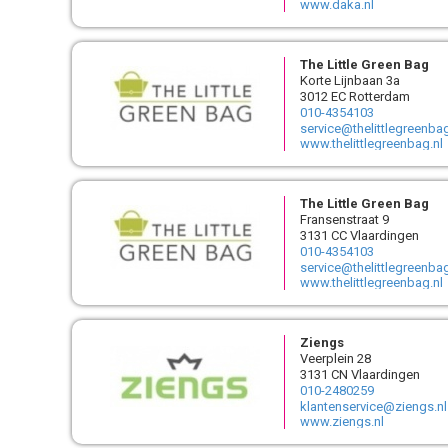
www.daka.nl
The Little Green Bag
Korte Lijnbaan 3a
3012 EC Rotterdam
010-4354103
service@thelittlegreenbag
www.thelittlegreenbag.nl
The Little Green Bag
Fransenstraat 9
3131 CC Vlaardingen
010-4354103
service@thelittlegreenbag
www.thelittlegreenbag.nl
Ziengs
Veerplein 28
3131 CN Vlaardingen
010-2480259
klantenservice@ziengs.nl
www.ziengs.nl