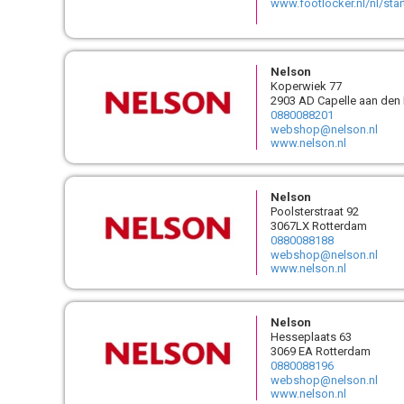
www.footlocker.nl/nl/sta
Nelson
Koperwiek 77
2903 AD Capelle aan den 
0880088201
webshop@nelson.nl
www.nelson.nl
Nelson
Poolsterstraat 92
3067LX Rotterdam
0880088188
webshop@nelson.nl
www.nelson.nl
Nelson
Hesseplaats 63
3069 EA Rotterdam
0880088196
webshop@nelson.nl
www.nelson.nl