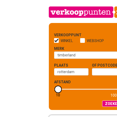
VERKOOPPUNT
WINKEL
WEBSHOP
MERK
PLAATS
OF POSTCOD
AFSTAND
10
5 KM
100
ZOEK