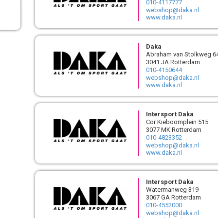
010-4117777
webshop@daka.nl
www.daka.nl
Daka
Abraham van Stolkweg 6
3041 JA Rotterdam
010-4150644
webshop@daka.nl
www.daka.nl
Intersport Daka
Cor Kieboomplein 515
3077 MK Rotterdam
010-4823352
webshop@daka.nl
www.daka.nl
Intersport Daka
Watermanweg 319
3067 GA Rotterdam
010-4552000
webshop@daka.nl