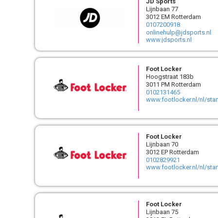
JD Sports
Lijnbaan 77
3012 EM Rotterdam
0107200918
onlinehulp@jdsports.nl
www.jdsports.nl
Foot Locker
Hoogstraat 183b
3011 PM Rotterdam
0102131465
www.footlocker.nl/nl/sta
Foot Locker
Lijnbaan 70
3012 EP Rotterdam
0102829921
www.footlocker.nl/nl/sta
Foot Locker
Lijnbaan 75