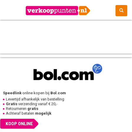
Speedlink
online kopen bij
Bol.com
Levertijd afhankelijk van bestelling
Gratis
verzending vanaf € 20,-
Retourneren
gratis
Achteraf betalen
mogelijk
KOOP ONLINE