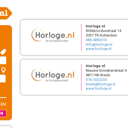
Horloge.nl
Willebrordusstraat 14
3037 TR Rotterdam
085-4892010
info@horloge.nl
www.horloge.nl
Horloge.nl
Nieuwe Ginnekenstraat 4
E
4811 NR Breda
076-5323205
breda@horloge.nl
www.horloge.nl
 KM
EN