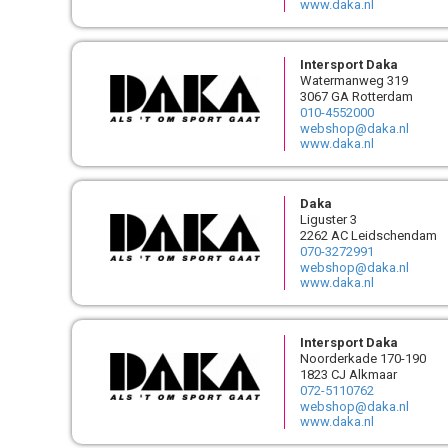
www.daka.nl
Intersport Daka
Watermanweg 319
3067 GA Rotterdam
010-4552000
webshop@daka.nl
www.daka.nl
Daka
Liguster 3
2262 AC Leidschendam
070-3272991
webshop@daka.nl
www.daka.nl
Intersport Daka
Noorderkade 170-190
1823 CJ Alkmaar
072-5110762
webshop@daka.nl
www.daka.nl