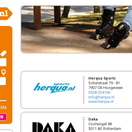
E
Herqua Sports
Schutstraat 79 - 81
7907 CB Hoogeveen
0528-234100
info@herqua.nl
www.herqua.nl
 KM
EN
Daka
Coolsingel 48
3011 AE Rotterdam