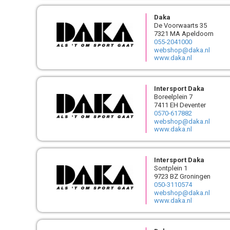
Daka
De Voorwaarts 35
7321 MA Apeldoorn
055-2041000
webshop@daka.nl
www.daka.nl
Intersport Daka
Boreelplein 7
7411 EH Deventer
0570-617882
webshop@daka.nl
www.daka.nl
Intersport Daka
Sontplein 1
9723 BZ Groningen
050-3110574
webshop@daka.nl
www.daka.nl