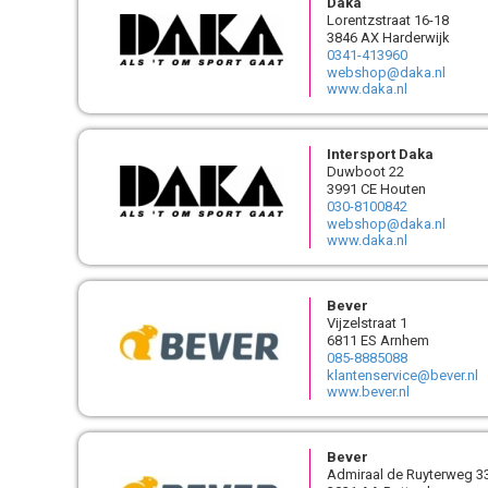
Daka
Lorentzstraat 16-18
3846 AX Harderwijk
0341-413960
webshop@daka.nl
www.daka.nl
Intersport Daka
Duwboot 22
3991 CE Houten
030-8100842
webshop@daka.nl
www.daka.nl
Bever
Vijzelstraat 1
6811 ES Arnhem
085-8885088
klantenservice@bever.nl
www.bever.nl
Bever
Admiraal de Ruyterweg 3