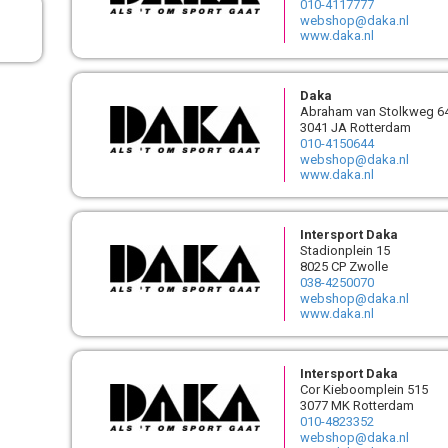
010-4117777
webshop@daka.nl
www.daka.nl
Daka
Abraham van Stolkweg 6
3041 JA Rotterdam
010-4150644
webshop@daka.nl
www.daka.nl
Intersport Daka
Stadionplein 15
8025 CP Zwolle
038-4250070
webshop@daka.nl
www.daka.nl
Intersport Daka
Cor Kieboomplein 515
3077 MK Rotterdam
010-4823352
webshop@daka.nl