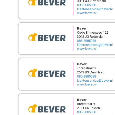
3031 AA Rotterdam
085-8885088
klantenservice@bever.nl
www.bever.nl
Bever
Oude Binnenweg 122
3012 JG Rotterdam
085-8885088
klantenservice@bever.nl
www.bever.nl
Bever
Torenstraat 2
2513 BS Den Haag
085-8885088
klantenservice@bever.nl
www.bever.nl
Bever
Breestraat 93
2311 CK Leiden
085-8885088