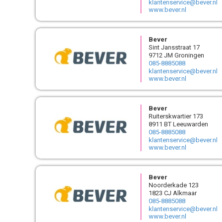
klantenservice@bever.nl
www.bever.nl
Bever
Sint Jansstraat 17
9712 JM Groningen
085-8885088
klantenservice@bever.nl
www.bever.nl
Bever
Ruiterskwartier 173
8911 BT Leeuwarden
085-8885088
klantenservice@bever.nl
www.bever.nl
Bever
Noorderkade 123
1823 CJ Alkmaar
085-8885088
klantenservice@bever.nl
www.bever.nl