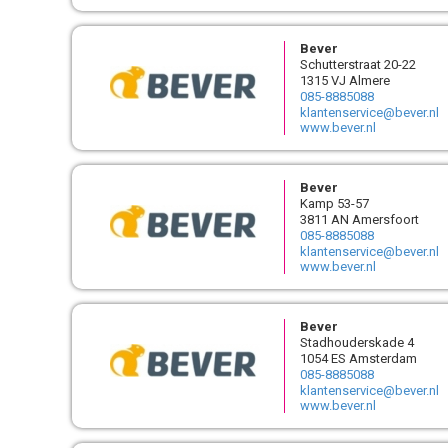
Bever
Schutterstraat 20-22
1315 VJ Almere
085-8885088
klantenservice@bever.nl
www.bever.nl
Bever
Kamp 53-57
3811 AN Amersfoort
085-8885088
klantenservice@bever.nl
www.bever.nl
Bever
Stadhouderskade 4
1054 ES Amsterdam
085-8885088
klantenservice@bever.nl
www.bever.nl