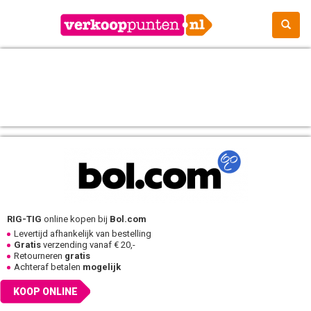
RIG-TIG
online kopen bij
Bol.com
Levertijd afhankelijk van bestelling
Gratis
verzending vanaf € 20,-
Retourneren
gratis
Achteraf betalen
mogelijk
KOOP ONLINE