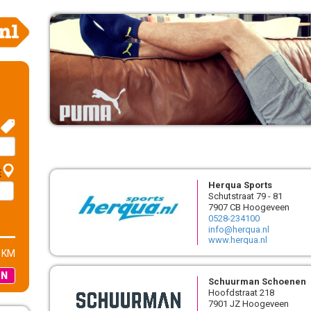
E
Herqua Sports
Schutstraat 79 - 81
7907 CB Hoogeveen
0528-234100
info@herqua.nl
www.herqua.nl
 KM
EN
Schuurman Schoenen
Hoofdstraat 218
7901 JZ Hoogeveen