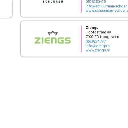
0528250425
info@schuurman-schoene
www.schuurman-schoene
Ziengs
Hoofdstraat 99
7902 ED Hoogeveen
0528231737
info@ziengs.nl
www.ziengs.nl