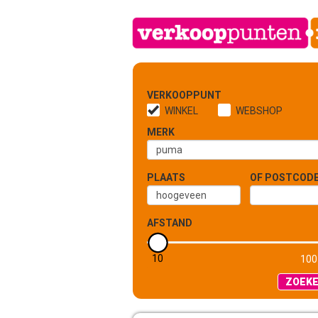
VERKOOPPUNT
WINKEL
WEBSHOP
MERK
PLAATS
OF POSTCOD
AFSTAND
10
5 KM
100
ZOEK