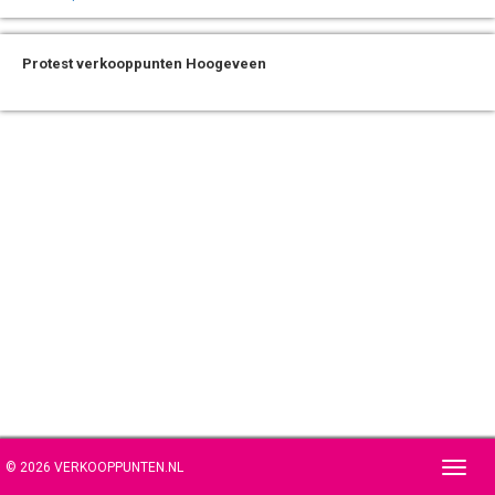
Protest verkooppunten Hoogeveen
© 2026 VERKOOPPUNTEN.NL
Toggl
navig