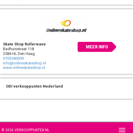
Skate Shop Rollerwave
MEER INFO
Badhuisstraat 118
2584 HL Den Haag
0703540059
info@onlineskateshop.nl
www.onlineskateshop.nl
ODI verkooppunten Nederland
© 2026 VERKOOPPUNTEN.NL
Toggl