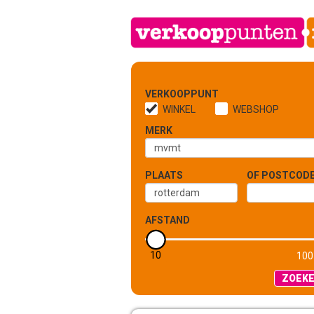
VERKOOPPUNT
WINKEL
WEBSHOP
MERK
PLAATS
OF POSTCOD
AFSTAND
10
5 KM
100
ZOEK