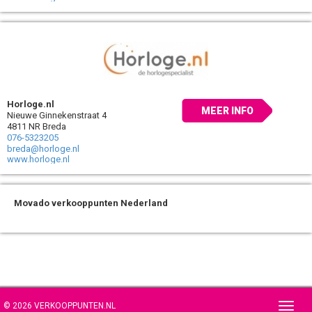
Horloge.nl
MEER INFO
Nieuwe Ginnekenstraat 4
4811 NR Breda
076-5323205
breda@horloge.nl
www.horloge.nl
Movado verkooppunten Nederland
© 2026 VERKOOPPUNTEN.NL
Toggl