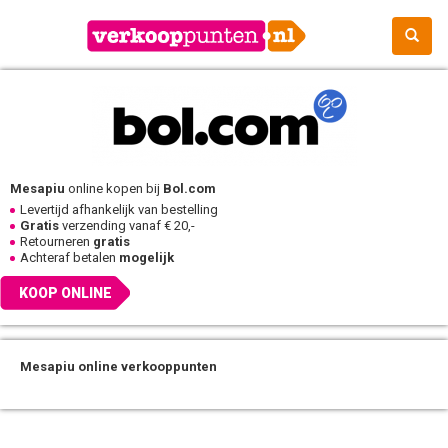
Mesapiu
online kopen bij
Bol.com
Levertijd afhankelijk van bestelling
Gratis
verzending vanaf € 20,-
Retourneren
gratis
Achteraf betalen
mogelijk
KOOP ONLINE
Mesapiu online verkooppunten