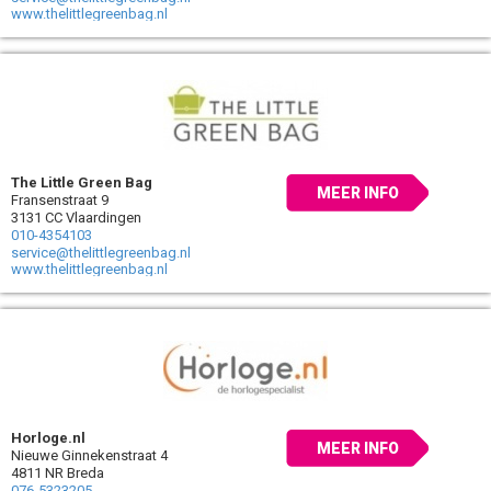
www.thelittlegreenbag.nl
The Little Green Bag
MEER INFO
Fransenstraat 9
3131 CC Vlaardingen
010-4354103
service@thelittlegreenbag.nl
www.thelittlegreenbag.nl
Horloge.nl
MEER INFO
Nieuwe Ginnekenstraat 4
4811 NR Breda
076-5323205