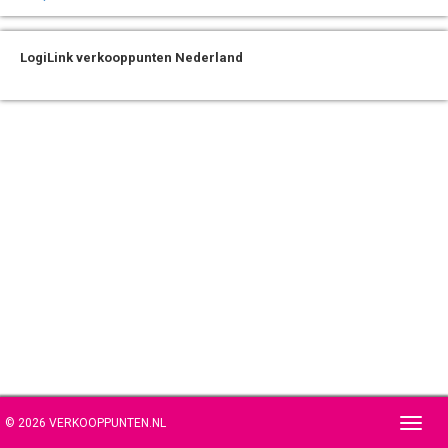
LogiLink verkooppunten Nederland
© 2026 VERKOOPPUNTEN.NL
Toggl
navig