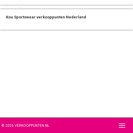
Kou Sportswear verkooppunten Nederland
© 2026 VERKOOPPUNTEN.NL
Toggl
navig