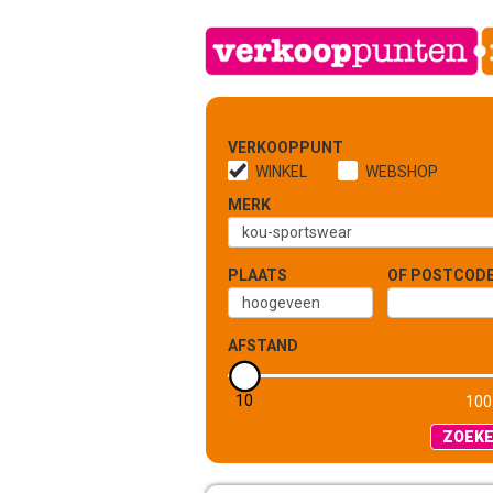
VERKOOPPUNT
WINKEL
WEBSHOP
MERK
PLAATS
OF POSTCOD
AFSTAND
10
5 KM
100
ZOEK