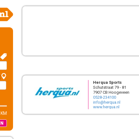
E
Herqua Sports
Schutstraat 79 - 81
7907 CB Hoogeveen
0528-234100
info@herqua.nl
www.herqua.nl
 KM
EN