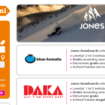
Jones Snowboards
onli
Levertijd: 2 tot 5 werkd
E
Gratis
verzending vanaf
Retourneren
gratis
vana
Achteraf betalen niet mo
Jones Snowboards
onli
 KM
Levertijd: 1 tot 2 werkd
Gratis
verzending vanaf
EN
Retourneren
gratis
Achteraf betalen
mogel