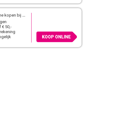
ne kopen bij
Herqua.nl
agen
 € 50,-
 rekening
gelijk
KOOP ONLINE