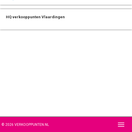
HQ verkooppunten Vlaardingen
© 2026 VERKOOPPUNTEN.NL
Toggl
navig