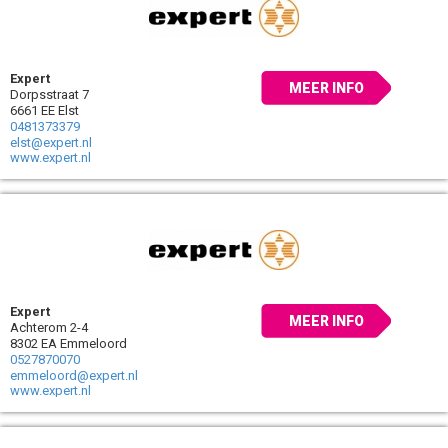
Expert
MEER INFO
Dorpsstraat 7
6661 EE Elst
0481373379
elst@expert.nl
www.expert.nl
Expert
MEER INFO
Achterom 2-4
8302 EA Emmeloord
0527870070
emmeloord@expert.nl
www.expert.nl