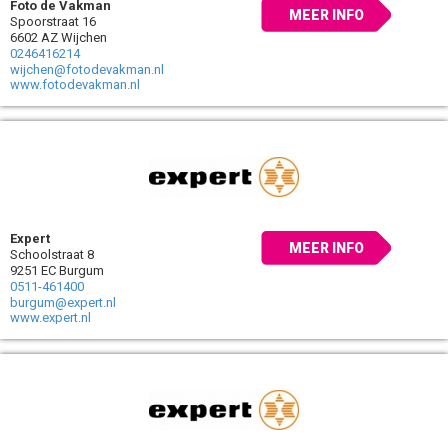
Foto de Vakman
MEER INFO
Spoorstraat 16
6602 AZ Wijchen
0246416214
wijchen@fotodevakman.nl
www.fotodevakman.nl
Expert
MEER INFO
Schoolstraat 8
9251 EC Burgum
0511-461400
burgum@expert.nl
www.expert.nl