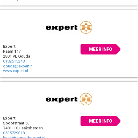
Expert
MEER INFO
Raam 147
2801 VL Gouda
0182515248
gouda@expert.nl
www.expert.nl
Expert
MEER INFO
Spoorstraat 53
7481 HX Haaksbergen
0535729818
haaksbergen@expert.nl