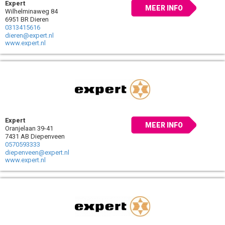
Expert
MEER INFO
Wilhelminaweg 84
6951 BR Dieren
0313415616
dieren@expert.nl
www.expert.nl
Expert
MEER INFO
Oranjelaan 39-41
7431 AB Diepenveen
0570593333
diepenveen@expert.nl
www.expert.nl