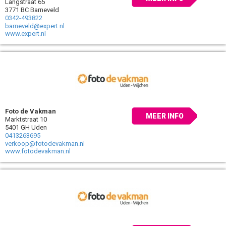
Langstraat 65
3771 BC Barneveld
0342-493822
barneveld@expert.nl
www.expert.nl
Foto de Vakman
MEER INFO
Marktstraat 10
5401 GH Uden
0413263695
verkoop@fotodevakman.nl
www.fotodevakman.nl