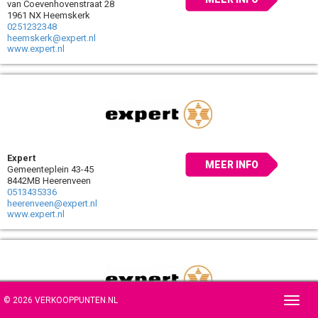
van Coevenhovenstraat 28
1961 NX Heemskerk
0251232348
heemskerk@expert.nl
www.expert.nl
Expert
MEER INFO
Gemeenteplein 43-45
8442MB Heerenveen
0513435336
heerenveen@expert.nl
www.expert.nl
© 2026 VERKOOPPUNTEN.NL
Toggl
navig