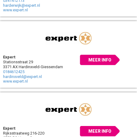
0341412173
harderwijk@expert.nl
www.expert.nl
Expert
MEER INFO
Stationsstraat 29
3371 AX Hardinxveld-Giessendam
0184612425
hardinxveld@expert.nl
www.expert.nl
Expert
MEER INFO
Rijksstraatweg 216-220