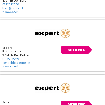
1791 EB Den Burg
0222312550
texel@expert.nl
www.expert.nl
Expert
MEER INFO
Pleineslaan 14
3734 EN Den Dolder
0302282229
dendolder@expert.nl
www.expert.nl
Expert
MEER INFO