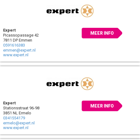
Expert
MEER INFO
Picassopassage 42
7811 DP Emmen
0591616383
emmen@expert.nl
www.expert.nl
Expert
MEER INFO
Stationsstraat 96-98
3851 NL Ermelo
0341554179
ermelo@expert.nl
www.expert.nl