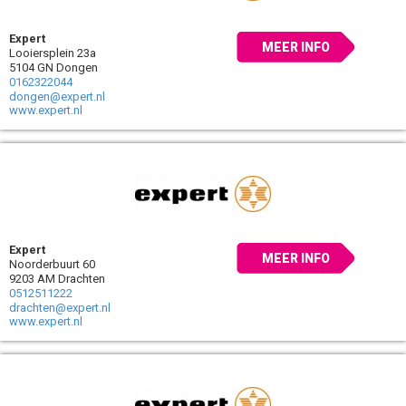
Expert
MEER INFO
Looiersplein 23a
5104 GN Dongen
0162322044
dongen@expert.nl
www.expert.nl
Expert
MEER INFO
Noorderbuurt 60
9203 AM Drachten
0512511222
drachten@expert.nl
www.expert.nl