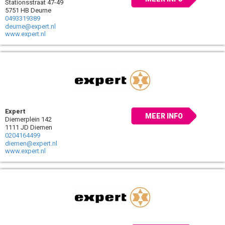
Stationsstraat 47-49
5751 HB Deurne
0493319389
deurne@expert.nl
www.expert.nl
Expert
MEER INFO
Diemerplein 142
1111 JD Diemen
0204164499
diemen@expert.nl
www.expert.nl