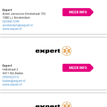
Expert
MEER INFO
Arent Janszoon Ernststraat 733
1082 LJ Amsterdam
0204421299
amsterdam@expert.nl
www.expert.nl
Expert
MEER INFO
Hekstraat 2
9411 NG Beilen
0593522312
beilen@expert.nl
www.expert.nl