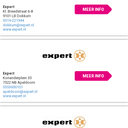
Expert
MEER INFO
Kl. Breedstraat 6-8
9101 LB Dokkum
0519-221944
dokkum@expert.nl
www.expert.nl
Expert
MEER INFO
Korianderplein 33
7322 NB Apeldoorn
0553600101
apeldoorn@expert.nl
www.expert.nl