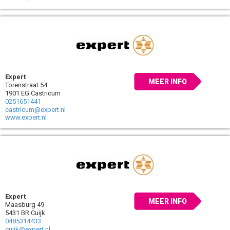
Expert
MEER INFO
Torenstraat 54
1901 EG Castricum
0251651441
castricum@expert.nl
www.expert.nl
Expert
MEER INFO
Maasburg 49
5431 BR Cuijk
0485314433
cuijk@expert.nl