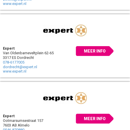
www.expert.nl
Expert
MEER INFO
Van Oldenbarneveltplein 62-65
3317 ES Dordrecht
078-6177005
dordrecht@expert.nl
www.expert.nl
Expert
MEER INFO
Ootmarsumsestraat 157
7603 AB Almelo
0546-870880