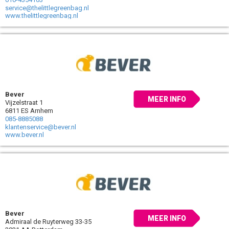
service@thelittlegreenbag.nl
www.thelittlegreenbag.nl
Bever
MEER INFO
Vijzelstraat 1
6811 ES Arnhem
085-8885088
klantenservice@bever.nl
www.bever.nl
Bever
MEER INFO
Admiraal de Ruyterweg 33-35