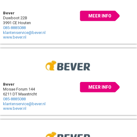
Bever
MEER INFO
Duwboot 22B
3991 CE Houten
085-8885088
klantenservice@bever.nl
www.bever.nl
Bever
MEER INFO
Mosae Forum 144
6211 DT Maastricht
085-8885088
klantenservice@bever.nl
www.bever.nl