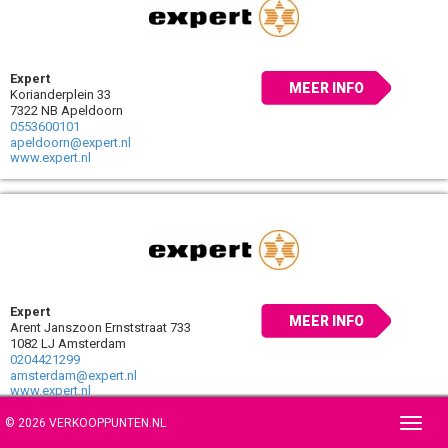
Expert
MEER INFO
Korianderplein 33
7322 NB Apeldoorn
0553600101
apeldoorn@expert.nl
www.expert.nl
Expert
MEER INFO
Arent Janszoon Ernststraat 733
1082 LJ Amsterdam
0204421299
amsterdam@expert.nl
www.expert.nl
© 2026 VERKOOPPUNTEN.NL
Toggl
navig