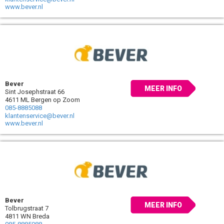
www.bever.nl
Bever
MEER INFO
Sint Josephstraat 66
4611 ML Bergen op Zoom
085-8885088
klantenservice@bever.nl
www.bever.nl
Bever
MEER INFO
Tolbrugstraat 7
4811 WN Breda