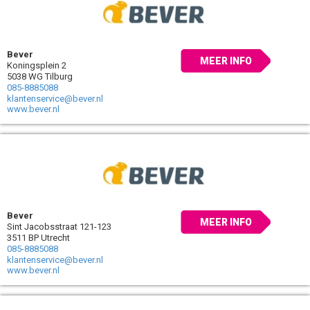
Bever
MEER INFO
Koningsplein 2
5038 WG Tilburg
085-8885088
klantenservice@bever.nl
www.bever.nl
Bever
MEER INFO
Sint Jacobsstraat 121-123
3511 BP Utrecht
085-8885088
klantenservice@bever.nl
www.bever.nl