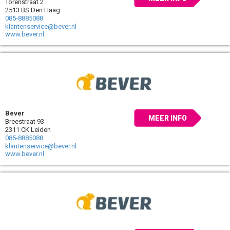
Torenstraat 2
2513 BS Den Haag
085-8885088
klantenservice@bever.nl
www.bever.nl
Bever
MEER INFO
Breestraat 93
2311 CK Leiden
085-8885088
klantenservice@bever.nl
www.bever.nl