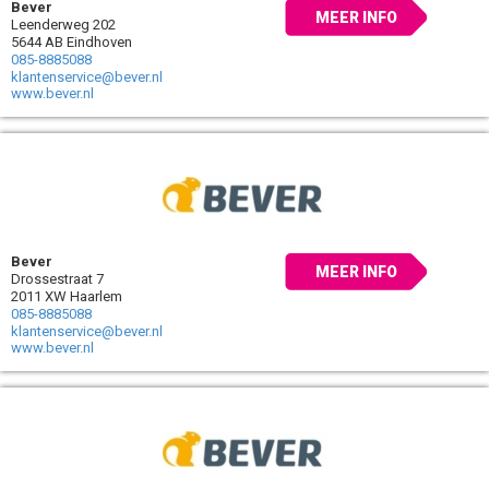
Bever
MEER INFO
Leenderweg 202
5644 AB Eindhoven
085-8885088
klantenservice@bever.nl
www.bever.nl
Bever
MEER INFO
Drossestraat 7
2011 XW Haarlem
085-8885088
klantenservice@bever.nl
www.bever.nl