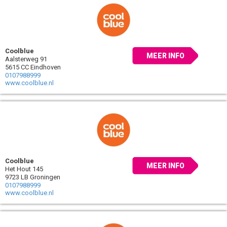
Coolblue
MEER INFO
Aalsterweg 91
5615 CC Eindhoven
0107988999
www.coolblue.nl
Coolblue
MEER INFO
Het Hout 145
9723 LB Groningen
0107988999
www.coolblue.nl