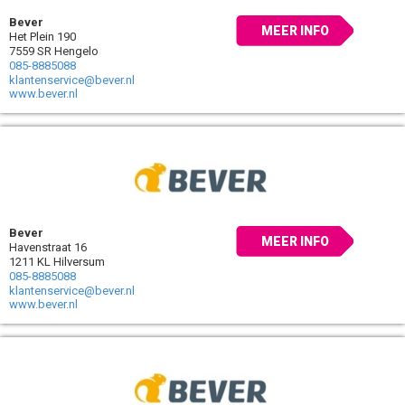
Bever
MEER INFO
Het Plein 190
7559 SR Hengelo
085-8885088
klantenservice@bever.nl
www.bever.nl
Bever
MEER INFO
Havenstraat 16
1211 KL Hilversum
085-8885088
klantenservice@bever.nl
www.bever.nl