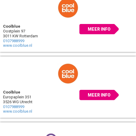
Coolblue
MEER INFO
Oostplein 97
3011 KW Rotterdam
0107988999
www.coolblue.nl
Coolblue
MEER INFO
Europaplein 351
3526 WG Utrecht
0107988999
www.coolblue.nl