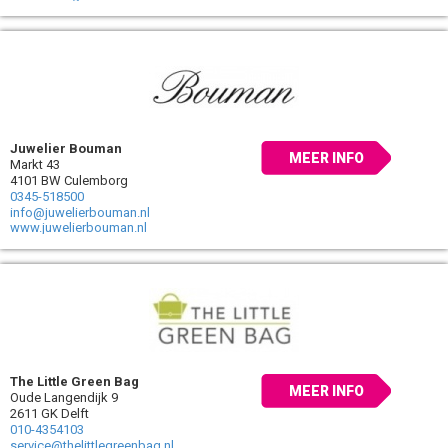
Juwelier Bouman
MEER INFO
Markt 43
4101 BW Culemborg
0345-518500
info@juwelierbouman.nl
www.juwelierbouman.nl
The Little Green Bag
MEER INFO
Oude Langendijk 9
2611 GK Delft
010-4354103
service@thelittlegreenbag.nl