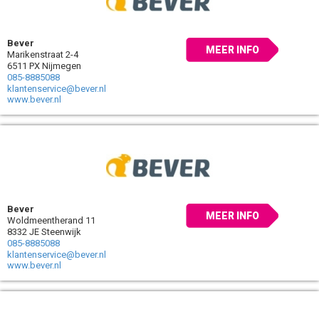
Bever
MEER INFO
Marikenstraat 2-4
6511 PX Nijmegen
085-8885088
klantenservice@bever.nl
www.bever.nl
Bever
MEER INFO
Woldmeentherand 11
8332 JE Steenwijk
085-8885088
klantenservice@bever.nl
www.bever.nl