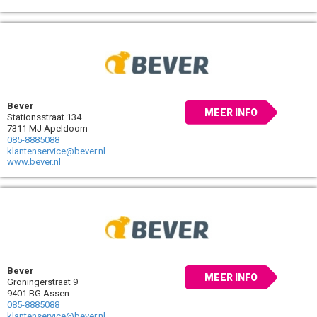
Bever
MEER INFO
Stationsstraat 134
7311 MJ Apeldoorn
085-8885088
klantenservice@bever.nl
www.bever.nl
Bever
MEER INFO
Groningerstraat 9
9401 BG Assen
085-8885088
klantenservice@bever.nl