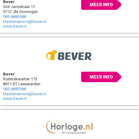
Bever
MEER INFO
Sint Jansstraat 17
9712 JM Groningen
085-8885088
klantenservice@bever.nl
www.bever.nl
Bever
MEER INFO
Ruiterskwartier 173
8911 BT Leeuwarden
085-8885088
klantenservice@bever.nl
www.bever.nl