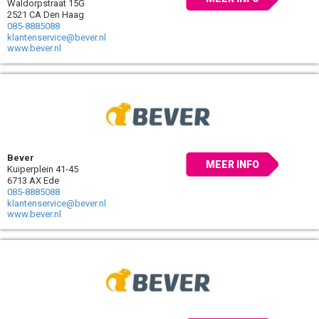
Waldorpstraat 15G
2521 CA Den Haag
085-8885088
klantenservice@bever.nl
www.bever.nl
Bever
MEER INFO
Kuiperplein 41-45
6713 AX Ede
085-8885088
klantenservice@bever.nl
www.bever.nl