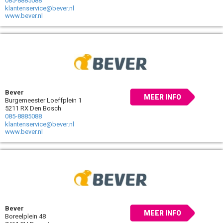
085-8885088
klantenservice@bever.nl
www.bever.nl
Bever
MEER INFO
Burgemeester Loeffplein 1
5211 RX Den Bosch
085-8885088
klantenservice@bever.nl
www.bever.nl
Bever
MEER INFO
Boreelplein 48