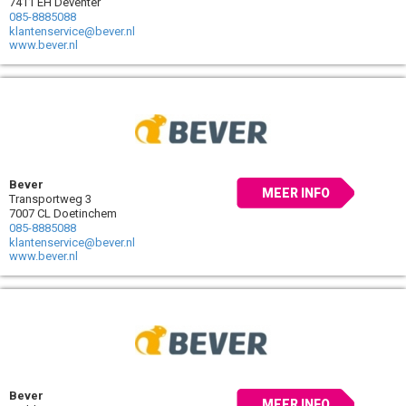
7411 EH Deventer
085-8885088
klantenservice@bever.nl
www.bever.nl
Bever
MEER INFO
Transportweg 3
7007 CL Doetinchem
085-8885088
klantenservice@bever.nl
www.bever.nl
Bever
MEER INFO