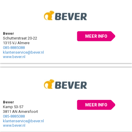
Bever
MEER INFO
Schutterstraat 20-22
1315 VJ Almere
085-8885088
klantenservice@bever.nl
www.bever.nl
Bever
MEER INFO
Kamp 53-57
3811 AN Amersfoort
085-8885088
klantenservice@bever.nl
www.bever.nl