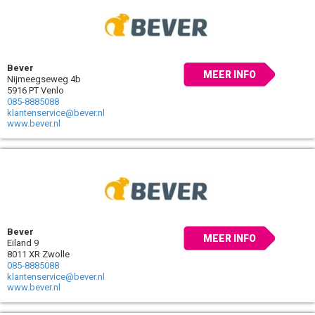
Bever
MEER INFO
Nijmeegseweg 4b
5916 PT Venlo
085-8885088
klantenservice@bever.nl
www.bever.nl
Bever
MEER INFO
Eiland 9
8011 XR Zwolle
085-8885088
klantenservice@bever.nl
www.bever.nl