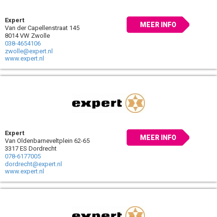
Expert
MEER INFO
Van der Capellenstraat 145
8014 VW Zwolle
038-4654106
zwolle@expert.nl
www.expert.nl
Expert
MEER INFO
Van Oldenbarneveltplein 62-65
3317 ES Dordrecht
078-6177005
dordrecht@expert.nl
www.expert.nl