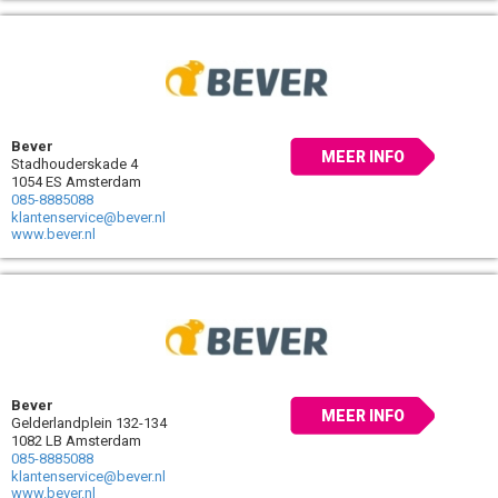
Bever
MEER INFO
Stadhouderskade 4
1054 ES Amsterdam
085-8885088
klantenservice@bever.nl
www.bever.nl
Bever
MEER INFO
Gelderlandplein 132-134
1082 LB Amsterdam
085-8885088
klantenservice@bever.nl
www.bever.nl