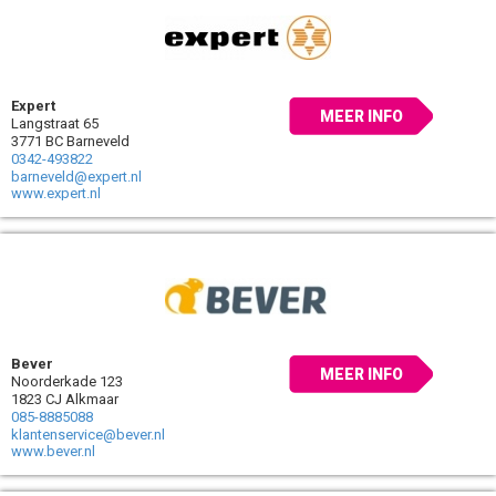
Expert
MEER INFO
Langstraat 65
3771 BC Barneveld
0342-493822
barneveld@expert.nl
www.expert.nl
Bever
MEER INFO
Noorderkade 123
1823 CJ Alkmaar
085-8885088
klantenservice@bever.nl
www.bever.nl