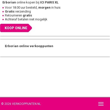
Erborian
online kopen bij
ICI PARIS XL
Voor 18.00 uur besteld,
morgen
in huis
Gratis
verzending
Retourneren
gratis
Achteraf betalen niet mogelijk
KOOP ONLINE
Erborian online verkooppunten
© 2026 VERKOOPPUNTEN.NL
Toggl
navig