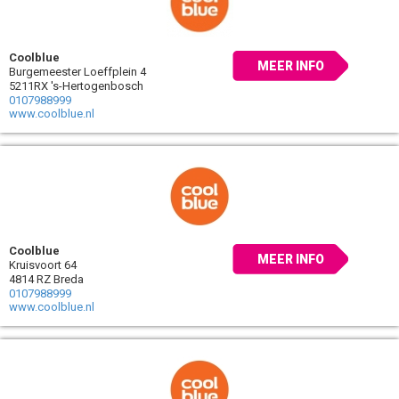
Coolblue
MEER INFO
Burgemeester Loeffplein 4
5211RX 's-Hertogenbosch
0107988999
www.coolblue.nl
Coolblue
MEER INFO
Kruisvoort 64
4814 RZ Breda
0107988999
www.coolblue.nl