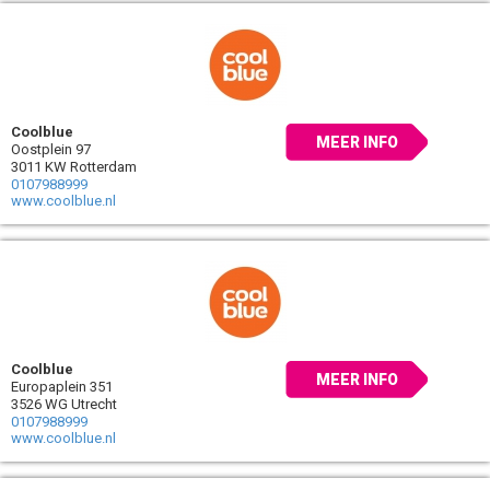
Coolblue
MEER INFO
Oostplein 97
3011 KW Rotterdam
0107988999
www.coolblue.nl
Coolblue
MEER INFO
Europaplein 351
3526 WG Utrecht
0107988999
www.coolblue.nl