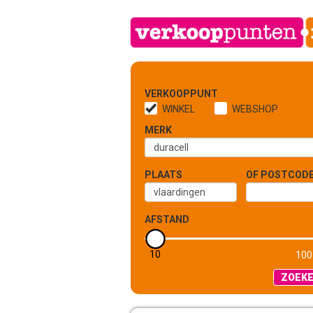
VERKOOPPUNT
WINKEL
WEBSHOP
MERK
PLAATS
OF POSTCOD
AFSTAND
10
5 KM
100
ZOEK