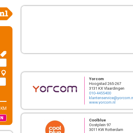
E
Yorcom
Hoogstad 265-267
3131 KX Vlaardingen
010-4455400
klantenservice@yorcom.n
www.yorcom.nl
 KM
EN
Coolblue
Oostplein 97
3011 KW Rotterdam