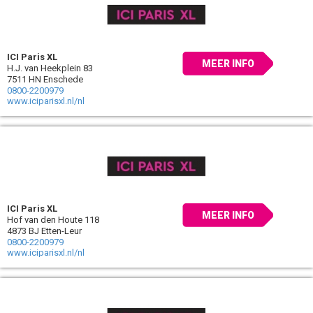
ICI Paris XL
MEER INFO
H.J. van Heekplein 83
7511 HN Enschede
0800-2200979
www.iciparisxl.nl/nl
ICI Paris XL
MEER INFO
Hof van den Houte 118
4873 BJ Etten-Leur
0800-2200979
www.iciparisxl.nl/nl