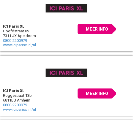
ICI Paris XL
MEER INFO
Hoofdstraat 89
7311 JX Apeldoorn
0800-2200979
www.iciparisxl.nl/nl
ICI Paris XL
MEER INFO
Roggestraat 13b
6811BB Arnhem
0800-2200979
www.iciparisxl.nl/nl