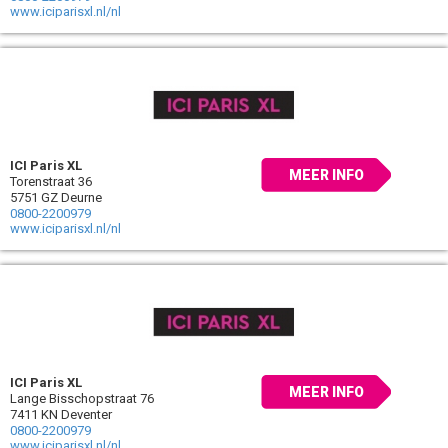
www.iciparisxl.nl/nl
ICI Paris XL
MEER INFO
Torenstraat 36
5751 GZ Deurne
0800-2200979
www.iciparisxl.nl/nl
ICI Paris XL
MEER INFO
Lange Bisschopstraat 76
7411 KN Deventer
0800-2200979
www.iciparisxl.nl/nl