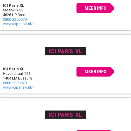
ICI Paris XL
MEER INFO
Moerwijk 33
4826 HP Breda
0800-2200979
www.iciparisxl.nl/nl
ICI Paris XL
MEER INFO
Havenstraat 114
1404 EM Bussum
0800-2200979
www.iciparisxl.nl/nl