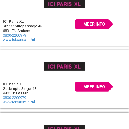
ICI Paris XL
MEER INFO
Kronenburgpassage 45
6831 EN Arnhem
0800-2200979
www.iciparisxl.nl/nl
ICI Paris XL
MEER INFO
Gedempte Singel 13
9401 JM Assen
0800-2200979
www.iciparisxl.nl/nl