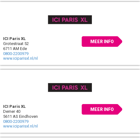
ICI Paris XL
MEER INFO
Grotestraat 52
6711 AM Ede
0800-2200979
www.iciparisxl.nl/nl
ICI Paris XL
MEER INFO
Demer 40
5611 AS Eindhoven
0800-2200979
www.iciparisxl.nl/nl