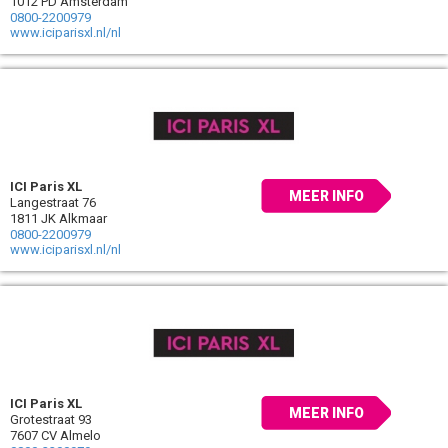
1012 PD Amsterdam
0800-2200979
www.iciparisxl.nl/nl
ICI Paris XL
MEER INFO
Langestraat 76
1811 JK Alkmaar
0800-2200979
www.iciparisxl.nl/nl
ICI Paris XL
MEER INFO
Grotestraat 93
7607 CV Almelo