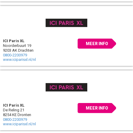
ICI Paris XL
MEER INFO
Noorderbuurt 19
9203 AK Drachten
0800-2200979
www.iciparisxl.nl/nl
ICI Paris XL
MEER INFO
De Reling 21
8254 KE Dronten
0800-2200979
www.iciparisxl.nl/nl