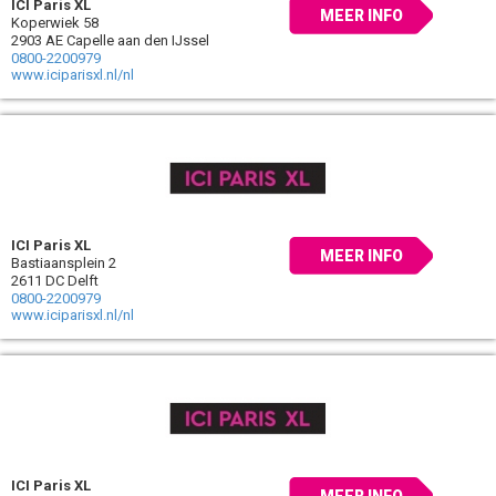
ICI Paris XL
MEER INFO
Koperwiek 58
2903 AE Capelle aan den IJssel
0800-2200979
www.iciparisxl.nl/nl
ICI Paris XL
MEER INFO
Bastiaansplein 2
2611 DC Delft
0800-2200979
www.iciparisxl.nl/nl
ICI Paris XL