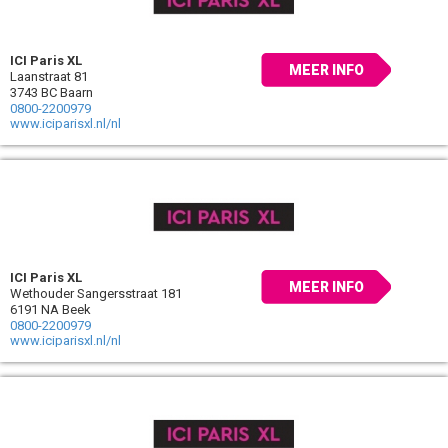
ICI Paris XL
MEER INFO
Laanstraat 81
3743 BC Baarn
0800-2200979
www.iciparisxl.nl/nl
ICI Paris XL
MEER INFO
Wethouder Sangersstraat 181
6191 NA Beek
0800-2200979
www.iciparisxl.nl/nl