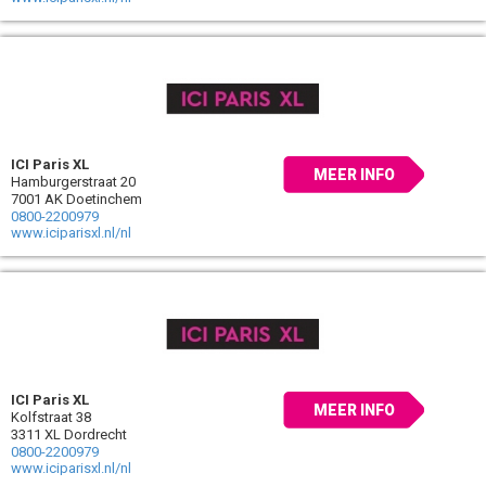
ICI Paris XL
MEER INFO
Hamburgerstraat 20
7001 AK Doetinchem
0800-2200979
www.iciparisxl.nl/nl
ICI Paris XL
MEER INFO
Kolfstraat 38
3311 XL Dordrecht
0800-2200979
www.iciparisxl.nl/nl