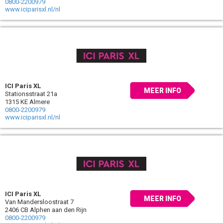
0800-2200979
www.iciparisxl.nl/nl
ICI Paris XL
MEER INFO
Stationsstraat 21a
1315 KE Almere
0800-2200979
www.iciparisxl.nl/nl
ICI Paris XL
MEER INFO
Van Mandersloostraat 7
2406 CB Alphen aan den Rijn
0800-2200979