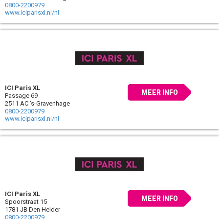
0800-2200979
www.iciparisxl.nl/nl
ICI Paris XL
MEER INFO
Passage 69
2511 AC 's-Gravenhage
0800-2200979
www.iciparisxl.nl/nl
ICI Paris XL
MEER INFO
Spoorstraat 15
1781 JB Den Helder
0800-2200979