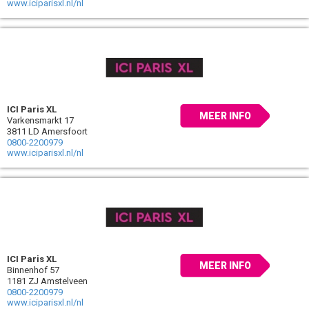
www.iciparisxl.nl/nl
ICI Paris XL
MEER INFO
Varkensmarkt 17
3811 LD Amersfoort
0800-2200979
www.iciparisxl.nl/nl
ICI Paris XL
MEER INFO
Binnenhof 57
1181 ZJ Amstelveen
0800-2200979
www.iciparisxl.nl/nl