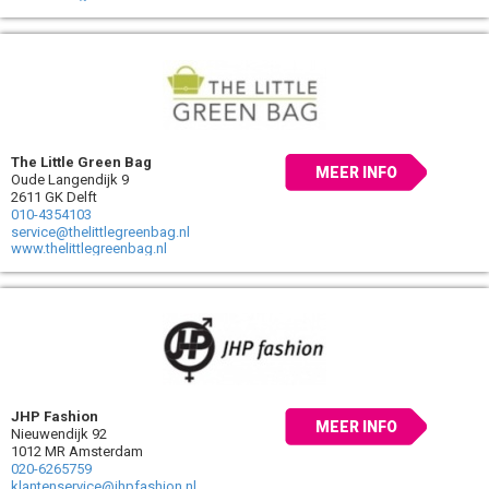
The Little Green Bag
MEER INFO
Oude Langendijk 9
2611 GK Delft
010-4354103
service@thelittlegreenbag.nl
www.thelittlegreenbag.nl
JHP Fashion
MEER INFO
Nieuwendijk 92
1012 MR Amsterdam
020-6265759
klantenservice@jhpfashion.nl