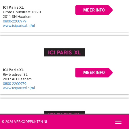
ICI Paris XL
MEER INFO
Grote Houtstraat 18-20
2011 SN Haarlem
0800-2200979
www.iciparisxl.nl/nl
ICI Paris XL
MEER INFO
Rivièradreef 32
2037 AH Haarlem
0800-2200979
www.iciparisxl.nl/nl
© 2026 VERKOOPPUNTEN.NL
Toggl
navig