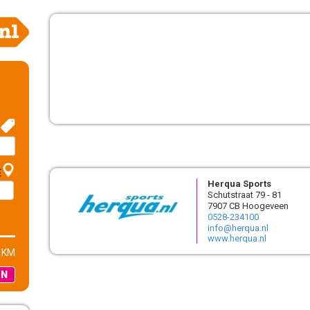
E
Herqua Sports
Schutstraat 79 - 81
7907 CB Hoogeveen
0528-234100
info@herqua.nl
www.herqua.nl
 KM
EN