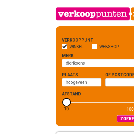
VERKOOPPUNT
WINKEL
WEBSHOP
MERK
PLAATS
OF POSTCOD
AFSTAND
10
5 KM
100
ZOEK