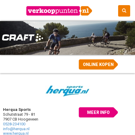
ONLINE KOPEN
Herqua Sports
MEER INFO
Schutstraat 79 - 81
7907 CB Hoogeveen
0528-234100
info@herqua.nl
www.herqua.nl