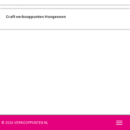
Craft verkooppunten Hoogeveen
© 2026 VERKOOPPUNTEN.NL
Toggl
navig