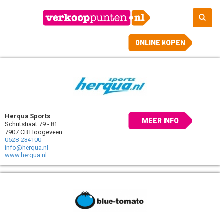
ONLINE KOPEN
Herqua Sports
MEER INFO
Schutstraat 79 - 81
7907 CB Hoogeveen
0528-234100
info@herqua.nl
www.herqua.nl