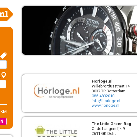
E
Horloge.nl
Willebrordusstraat 14
3037 TR Rotterdam
085-4892010
info@horloge.nl
www.horloge.nl
 KM
EN
The Little Green Bag
Oude Langendijk 9
2611 GK Delft