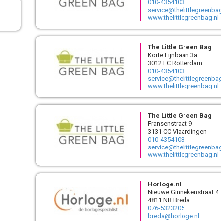
010-4354103
service@thelittlegreenbag
www.thelittlegreenbag.nl
The Little Green Bag
Korte Lijnbaan 3a
3012 EC Rotterdam
010-4354103
service@thelittlegreenbag
www.thelittlegreenbag.nl
The Little Green Bag
Fransenstraat 9
3131 CC Vlaardingen
010-4354103
service@thelittlegreenbag
www.thelittlegreenbag.nl
Horloge.nl
Nieuwe Ginnekenstraat 4
4811 NR Breda
076-5323205
breda@horloge.nl