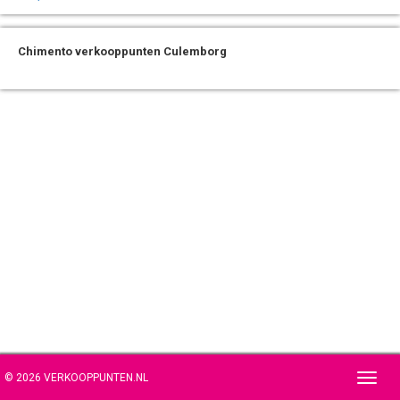
Chimento verkooppunten Culemborg
© 2026 VERKOOPPUNTEN.NL
Toggl
navig