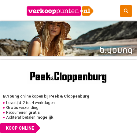
B.Young
online kopen bij
Peek & Cloppenburg
Levertijd: 2 tot 4 werkdagen
Gratis
verzending
Retourneren
gratis
Achteraf betalen
mogelijk
KOOP ONLINE