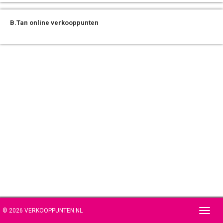
B.Tan online verkooppunten
© 2026 VERKOOPPUNTEN.NL
Toggl
navig