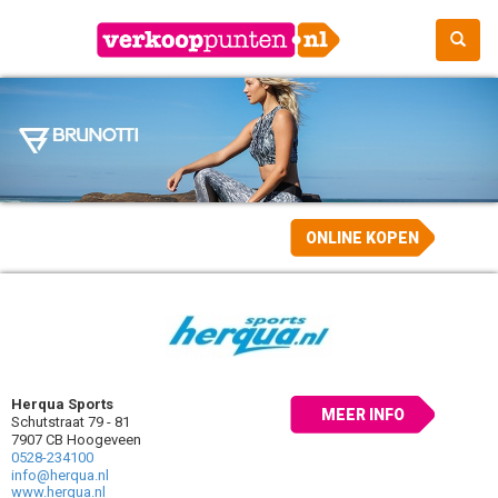
ONLINE KOPEN
Herqua Sports
MEER INFO
Schutstraat 79 - 81
7907 CB Hoogeveen
0528-234100
info@herqua.nl
www.herqua.nl