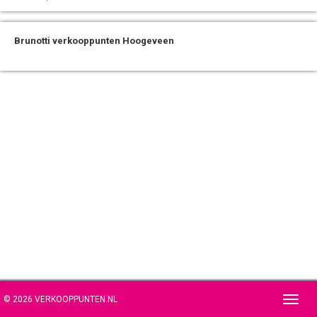
Brunotti verkooppunten Hoogeveen
© 2026 VERKOOPPUNTEN.NL
Toggl
navig