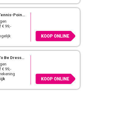
ennis-Point.nl
agen
 € 99,-
gelijk
KOOP ONLINE
To Be Dressed
agen
 € 99,-
 rekening
ijk
KOOP ONLINE