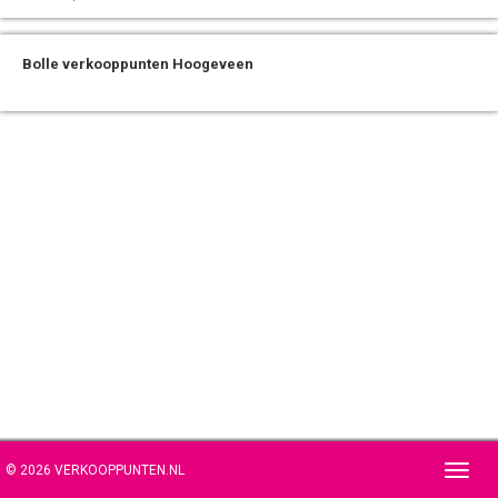
Bolle verkooppunten Hoogeveen
© 2026 VERKOOPPUNTEN.NL
Toggl
navig