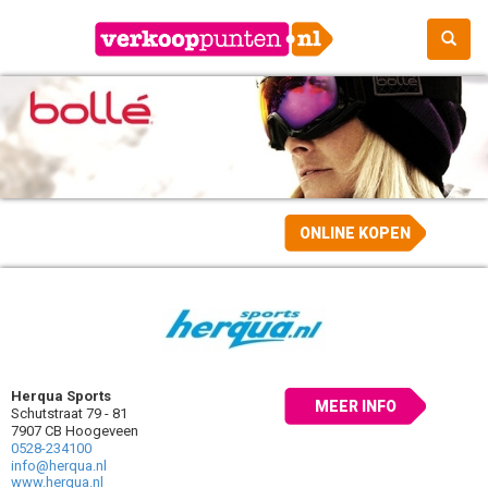
ONLINE KOPEN
Herqua Sports
MEER INFO
Schutstraat 79 - 81
7907 CB Hoogeveen
0528-234100
info@herqua.nl
www.herqua.nl