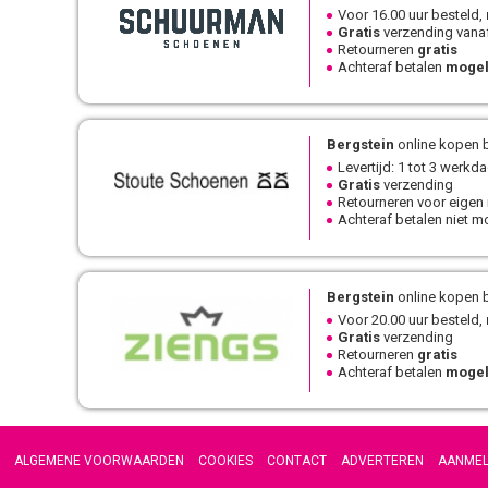
Voor 16.00 uur besteld,
Gratis
verzending vanaf
Retourneren
gratis
Achteraf betalen
mogel
Bergstein
online kopen b
Levertijd: 1 tot 3 werkd
Gratis
verzending
Retourneren voor eigen
Achteraf betalen niet mo
Bergstein
online kopen b
Voor 20.00 uur besteld,
Gratis
verzending
Retourneren
gratis
Achteraf betalen
mogel
ALGEMENE VOORWAARDEN
COOKIES
CONTACT
ADVERTEREN
AANME