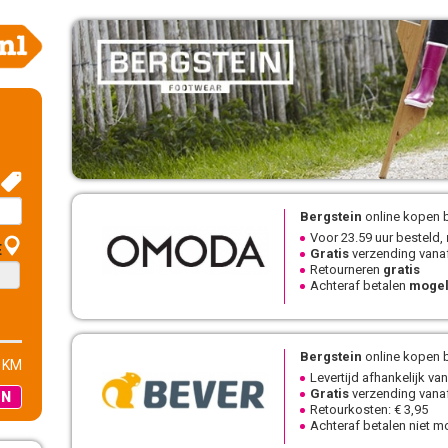
Bergstein
online kopen b
Voor 23.59 uur besteld,
E
Gratis
verzending vanaf
Retourneren
gratis
Achteraf betalen
mogel
Bergstein
online kopen b
 KM
Levertijd afhankelijk van
Gratis
verzending vanaf
EN
Retourkosten: € 3,95
Achteraf betalen niet mo