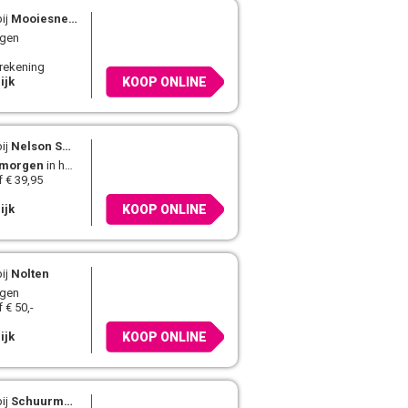
ij
Mooiesneakers.nl
agen
 rekening
ijk
KOOP ONLINE
ij
Nelson Schoenen
morgen
in huis
 € 39,95
ijk
KOOP ONLINE
ij
Nolten
agen
 € 50,-
ijk
KOOP ONLINE
ij
Schuurman Schoenen