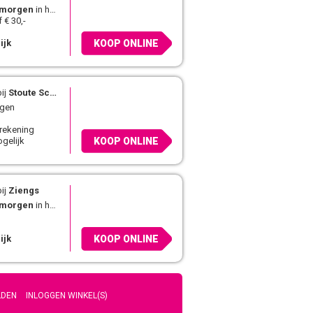
morgen
in huis
 € 30,-
ijk
KOOP ONLINE
ij
Stoute Schoenen
agen
 rekening
gelijk
KOOP ONLINE
ij
Ziengs
morgen
in huis
ijk
KOOP ONLINE
LDEN
INLOGGEN WINKEL(S)