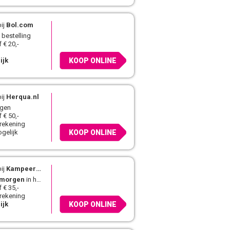
ij
Bol.com
 bestelling
 € 20,-
ijk
KOOP ONLINE
ij
Herqua.nl
agen
 € 50,-
 rekening
gelijk
KOOP ONLINE
ij
Kampeerwereld.nl
morgen
in huis
 € 35,-
 rekening
ijk
KOOP ONLINE