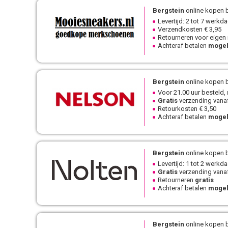
Bergstein
online kopen b
Levertijd: 2 tot 7 werkd
Verzendkosten € 3,95
Retourneren voor eigen
Achteraf betalen
mogel
Bergstein
online kopen b
Voor 21.00 uur besteld,
Gratis
verzending vanaf
Retourkosten € 3,50
Achteraf betalen
mogel
Bergstein
online kopen b
Levertijd: 1 tot 2 werkd
Gratis
verzending vanaf
Retourneren
gratis
Achteraf betalen
mogel
Bergstein
online kopen b