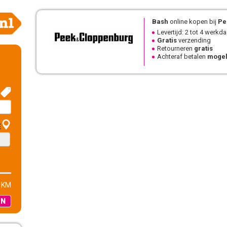
Bash
online kopen bij
Pee
Levertijd: 2 tot 4 werkd
Gratis
verzending
Retourneren
gratis
Achteraf betalen
mogel
E
 KM
EN