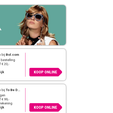
 bij
Bol.com
 bestelling
 € 20,-
ijk
KOOP ONLINE
 bij
To Be Dressed
agen
 € 99,-
 rekening
ijk
KOOP ONLINE