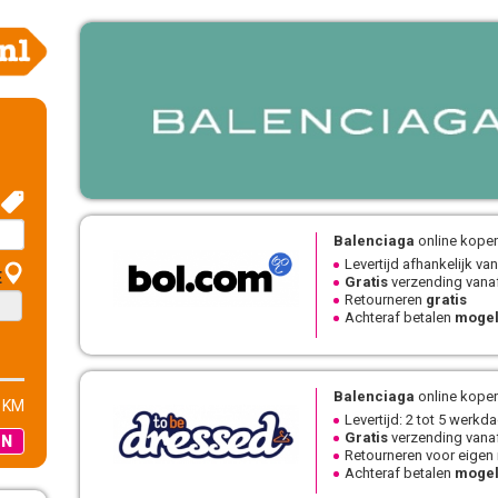
Balenciaga
online kopen
Levertijd afhankelijk van
E
Gratis
verzending vanaf
Retourneren
gratis
Achteraf betalen
mogel
Balenciaga
online kopen
 KM
Levertijd: 2 tot 5 werkd
Gratis
verzending vanaf
EN
Retourneren voor eigen
Achteraf betalen
mogel