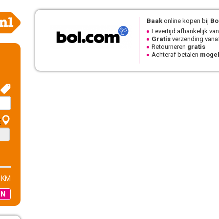
Baak
online kopen bij
Bo
Levertijd afhankelijk van
Gratis
verzending vanaf
Retourneren
gratis
Achteraf betalen
mogel
E
 KM
EN