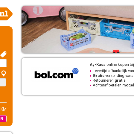
Ay-Kasa
online kopen bij
Levertijd afhankelijk van
E
Gratis
verzending vanaf
Retourneren
gratis
Achteraf betalen
mogel
 KM
EN