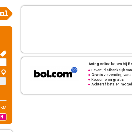
Axing
online kopen bij
B
Levertijd afhankelijk van
E
Gratis
verzending vanaf
Retourneren
gratis
Achteraf betalen
mogel
 KM
EN