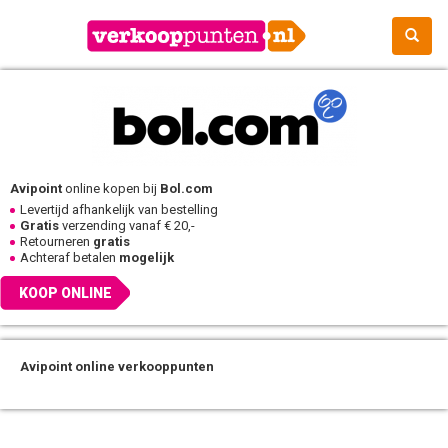
Avipoint
online kopen bij
Bol.com
Levertijd afhankelijk van bestelling
Gratis
verzending vanaf € 20,-
Retourneren
gratis
Achteraf betalen
mogelijk
KOOP ONLINE
Avipoint online verkooppunten