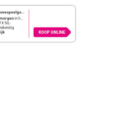
lovespeelgoed.nl
morgen
in huis
 € 50,-
 rekening
ijk
KOOP ONLINE