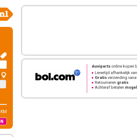
Auviparts
online kopen b
Levertijd afhankelijk van
E
Gratis
verzending vanaf
Retourneren
gratis
Achteraf betalen
mogel
 KM
EN