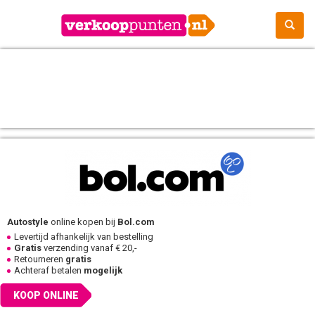
Autostyle
online kopen bij
Bol.com
Levertijd afhankelijk van bestelling
Gratis
verzending vanaf € 20,-
Retourneren
gratis
Achteraf betalen
mogelijk
KOOP ONLINE