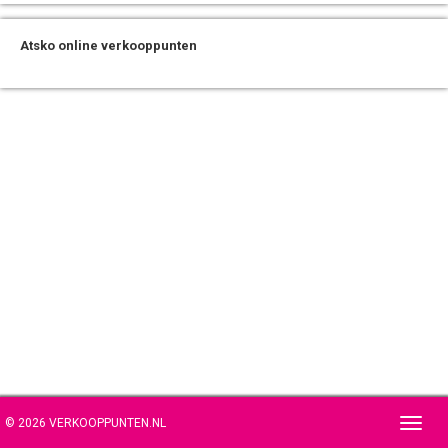
Atsko online verkooppunten
© 2026 VERKOOPPUNTEN.NL
Toggl
navig