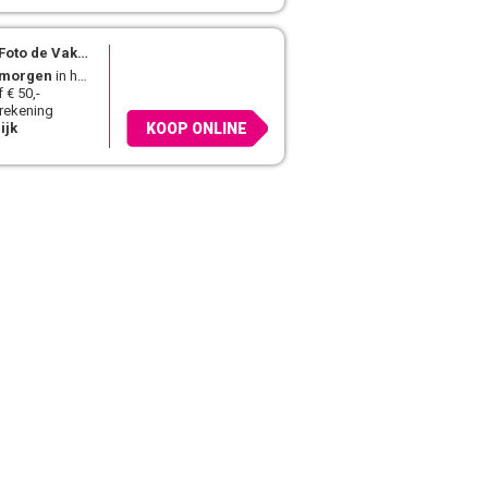
Foto de Vakman
morgen
in huis
 € 50,-
 rekening
ijk
KOOP ONLINE