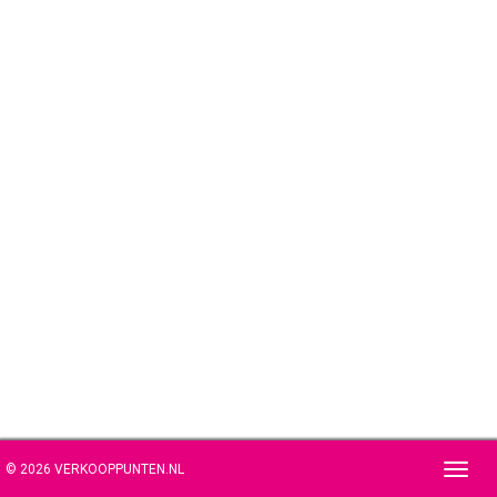
© 2026 VERKOOPPUNTEN.NL
Toggl
navig