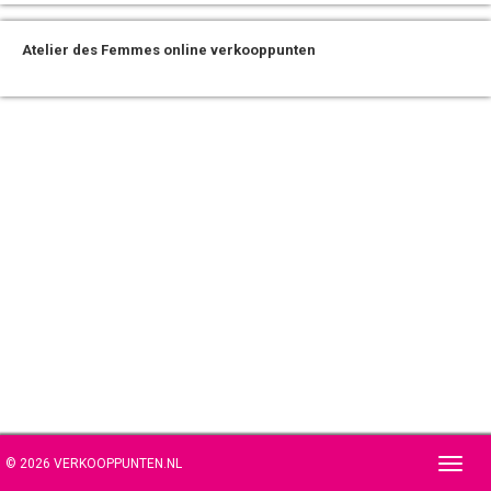
Atelier des Femmes online verkooppunten
© 2026 VERKOOPPUNTEN.NL
Toggl
navig